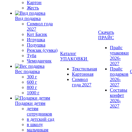
Картон
Жесть
Вид подарка
Символ года
2027
Скачать
Кот Басик
ПРАЙС
Игрушка
Подушка
Прайс
Рюкзак (сумка)
упаковки
Каталог
Туба
2026-
УПАКОВКИ
Чемоданчик
2027
Текстильная
Прайс
Вес подарка
Картонная
подарков
300 г
Символ
2026-
600 г
года 2027
2027
800 г
Составы
1000 г
конфет
2026-
Подарки детям
2027
детям
сотрудников
в детский сад
в школу
мальчикам