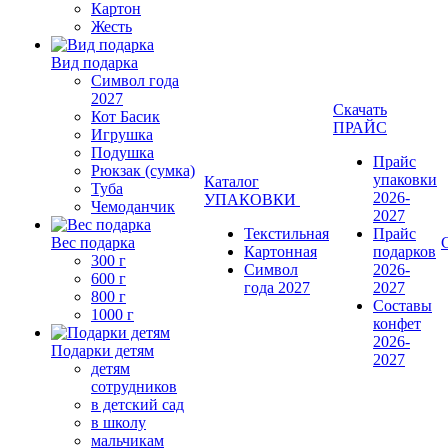
Картон
Жесть
Вид подарка
Символ года
2027
Скачать
Кот Басик
ПРАЙС
Игрушка
Подушка
Прайс
Рюкзак (сумка)
упаковки
Каталог
Туба
2026-
УПАКОВКИ
Чемоданчик
2027
Текстильная
Прайс
Вес подарка
Картонная
подарков
300 г
Символ
2026-
600 г
года 2027
2027
800 г
Составы
1000 г
конфет
2026-
Подарки детям
2027
детям
сотрудников
в детский сад
в школу
мальчикам