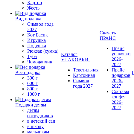
Картон
Жесть
Вид подарка
Символ года
2027
Скачать
Кот Басик
ПРАЙС
Игрушка
Подушка
Прайс
Рюкзак (сумка)
упаковки
Каталог
Туба
2026-
УПАКОВКИ
Чемоданчик
2027
Текстильная
Прайс
Вес подарка
Картонная
подарков
300 г
Символ
2026-
600 г
года 2027
2027
800 г
Составы
1000 г
конфет
2026-
Подарки детям
2027
детям
сотрудников
в детский сад
в школу
мальчикам