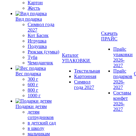
Картон
Жесть
Вид подарка
Символ года
2027
Скачать
Кот Басик
ПРАЙС
Игрушка
Подушка
Прайс
Рюкзак (сумка)
упаковки
Каталог
Туба
2026-
УПАКОВКИ
Чемоданчик
2027
Текстильная
Прайс
Вес подарка
Картонная
подарков
300 г
Символ
2026-
600 г
года 2027
2027
800 г
Составы
1000 г
конфет
2026-
Подарки детям
2027
детям
сотрудников
в детский сад
в школу
мальчикам