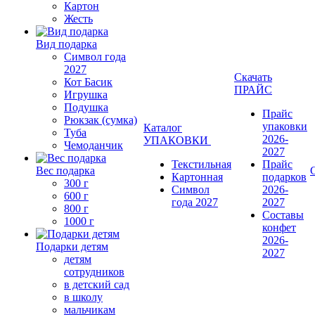
Картон
Жесть
Вид подарка
Символ года
2027
Скачать
Кот Басик
ПРАЙС
Игрушка
Подушка
Прайс
Рюкзак (сумка)
упаковки
Каталог
Туба
2026-
УПАКОВКИ
Чемоданчик
2027
Текстильная
Прайс
Вес подарка
Картонная
подарков
300 г
Символ
2026-
600 г
года 2027
2027
800 г
Составы
1000 г
конфет
2026-
Подарки детям
2027
детям
сотрудников
в детский сад
в школу
мальчикам