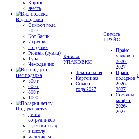
Картон
Жесть
Вид подарка
Символ года
2027
Скачать
Кот Басик
ПРАЙС
Игрушка
Подушка
Прайс
Рюкзак (сумка)
упаковки
Каталог
Туба
2026-
УПАКОВКИ
Чемоданчик
2027
Текстильная
Прайс
Вес подарка
Картонная
подарков
300 г
Символ
2026-
600 г
года 2027
2027
800 г
Составы
1000 г
конфет
2026-
Подарки детям
2027
детям
сотрудников
в детский сад
в школу
мальчикам