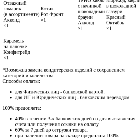
ТРИО какао
Мореход, вафл
Отважный
с начинкой
в шоколадной
комарик
Котик
шоколадный
глазури
(в ассортименте)
Рот Фронт
брауни
Красный
Акконд
×1
Акконд
Октябрь
×1
×1
×1
Карамель
на палочке
Конфитрейд
×1
*Возможна замена кондитерских изделий с сохранением
категорий и количества
Способы оплаты:
для Физических лиц - банковской картой,
для ИП и Юридических лиц - банковским переводом.
100% предоплата:
40% в течении 3-х банковских дней со дня выставления
счета или получения ссылки на оплату
60% за 7 дней до отгрузки товара.
при наличии товара на складе предоплата 100%.