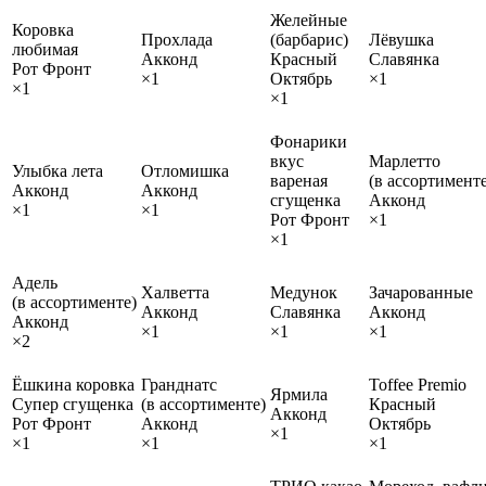
Желейные
Коровка
Прохлада
(барбарис)
Лёвушка
любимая
Акконд
Красный
Славянка
Рот Фронт
×1
Октябрь
×1
×1
×1
Фонарики
вкус
Марлетто
Улыбка лета
Отломишка
вареная
(в ассортименте
Акконд
Акконд
сгущенка
Акконд
×1
×1
Рот Фронт
×1
×1
Адель
Халветта
Медунок
Зачарованные
(в ассортименте)
Акконд
Славянка
Акконд
Акконд
×1
×1
×1
×2
Ёшкина коровка
Гранднатс
Toffee Premio
Ярмила
Супер сгущенка
(в ассортименте)
Красный
Акконд
Рот Фронт
Акконд
Октябрь
×1
×1
×1
×1