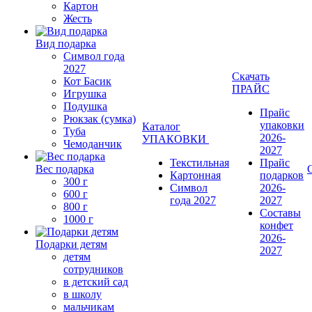
Картон
Жесть
Вид подарка
Символ года
2027
Скачать
Кот Басик
ПРАЙС
Игрушка
Подушка
Прайс
Рюкзак (сумка)
упаковки
Каталог
Туба
2026-
УПАКОВКИ
Чемоданчик
2027
Текстильная
Прайс
Вес подарка
Картонная
подарков
300 г
Символ
2026-
600 г
года 2027
2027
800 г
Составы
1000 г
конфет
2026-
Подарки детям
2027
детям
сотрудников
в детский сад
в школу
мальчикам